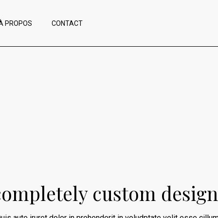
À PROPOS
CONTACT
completely custom design
uis aute iruret dolor in prehenderit in voludptate velit esse cillum