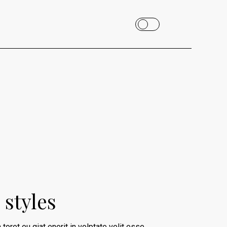
 styles
 toret eu giat enerit in volptate velit esse