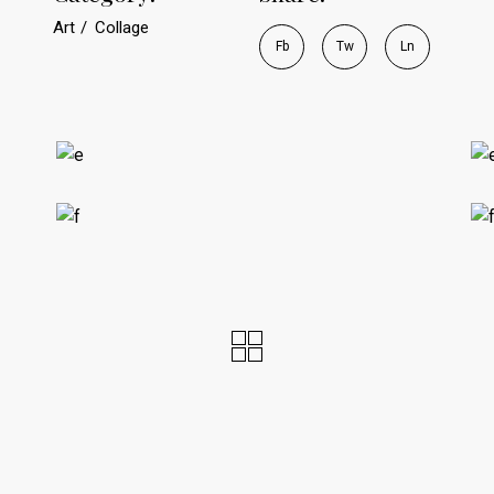
Art
Collage
Fb
Tw
Ln