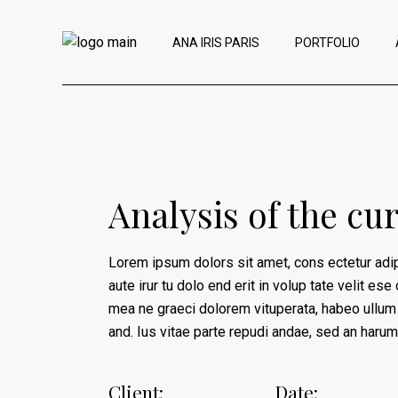
ANA IRIS PARIS
PORTFOLIO
Analysis of the cu
Lorem ipsum dolors sit amet, cons ectetur adipis
aute irur tu dolo end erit in volup tate velit es
mea ne graeci dolorem vituperata, habeo ullum 
and. Ius vitae parte repudi andae, sed an haru
Client:
Date: