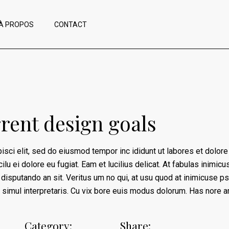
À PROPOS
CONTACT
rrent design goals
ci elit, sed do eiusmod tempor inc ididunt ut labores et dolore erc
e cilu ei dolore eu fugiat. Eam et lucilius delicat. At fabulas inimi
disputando an sit. Veritus um no qui, at usu quod at inimicuse p
m simul interpretaris. Cu vix bore euis modus dolorum. Has nore a
Category:
Share: